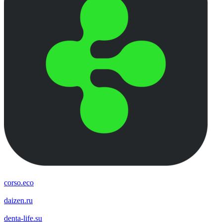
corso.eco
daizen.ru
denta-life.su