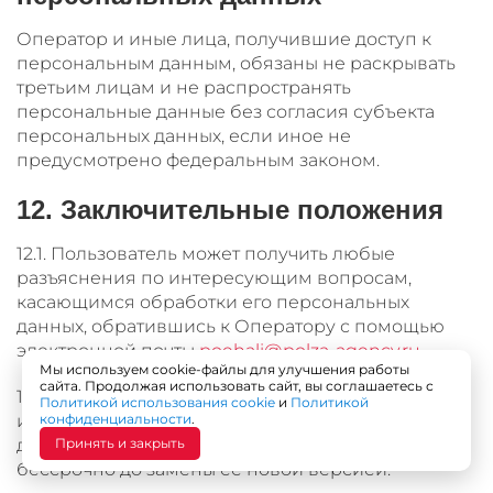
Оператор и иные лица, получившие доступ к
персональным данным, обязаны не раскрывать
третьим лицам и не распространять
персональные данные без согласия субъекта
персональных данных, если иное не
предусмотрено федеральным законом.
12. Заключительные положения
12.1. Пользователь может получить любые
разъяснения по интересующим вопросам,
касающимся обработки его персональных
данных, обратившись к Оператору с помощью
электронной почты
poehali@polza-agency.ru
.
Мы используем cookie-файлы для улучшения работы
сайта. Продолжая использовать сайт, вы соглашаетесь с
12.2. В данном документе будут отражены любые
Политикой использования cookie
и
Политикой
изменения политики обработки персональных
конфиденциальности
.
данных Оператором. Политика действует
Принять и закрыть
бессрочно до замены ее новой версией.